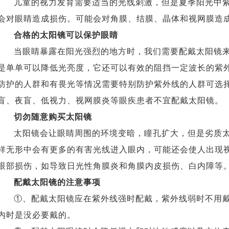
儿童的视力发育需要适当的光线刺激，但是夏季阳光中
会对眼睛造成损伤。可能会对角膜、结膜、晶体和视网膜造
合格的太阳镜可以保护眼睛
当眼睛暴露在阳光强烈的地方时，我们需要配戴太阳镜
是单单可以降低光亮度，它还可以有效的阻挡一定波长的紫
防护的人群和有畏光等情况需要特别防护紫外线的人群可选
盲、夜盲、低视力、视网膜炎等眼疾患者不宜配戴太阳镜。
切勿随意购买太阳镜
太阳镜会让眼睛周围的环境变暗，瞳孔扩大，但是劣质
样无形中会有更多的有害光线进入眼内，可能还会使人出现
眼部损伤，如导致日光性角膜炎和角膜内皮损伤、白内障等
配戴太阳镜的注意事项
①、配戴太阳镜应在紫外线强时配戴，紫外线弱时不用
内时是没必要戴的。