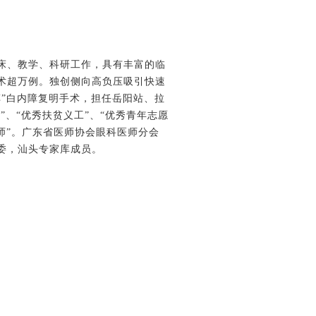
临床、教学、科研工作，具有丰富的临
术超万例。独创侧向高负压吸引快速
”白内障复明手术，担任岳阳站、拉
”、“优秀扶贫义工”、“优秀青年志愿
师”。广东省医师协会眼科医师分会
委，汕头专家库成员。