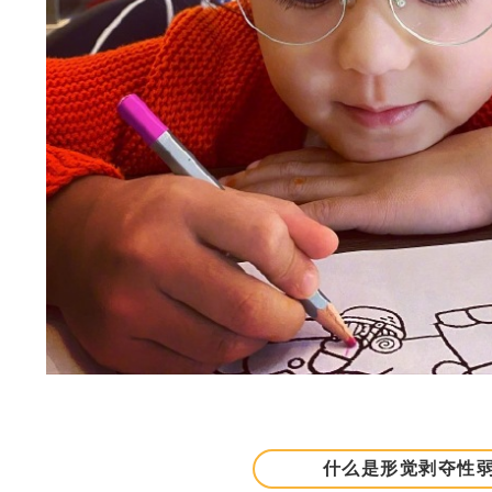
什么是形觉剥夺性