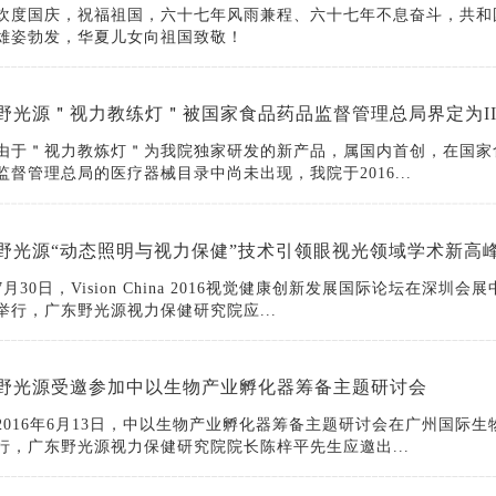
欢度国庆，祝福祖国，六十七年风雨兼程、六十七年不息奋斗，共和
雄姿勃发，华夏儿女向祖国致敬！
野光源＂视力教练灯＂被国家食品药品监督管理总局界定为I
由于＂视力教炼灯＂为我院独家研发的新产品，属国内首创，在国家
监督管理总局的医疗器械目录中尚未出现，我院于2016...
野光源“动态照明与视力保健”技术引领眼视光领域学术新高
7月30日，Vision China 2016视觉健康创新发展国际论坛在深圳会
举行，广东野光源视力保健研究院应...
野光源受邀参加中以生物产业孵化器筹备主题研讨会
2016年6月13日，中以生物产业孵化器筹备主题研讨会在广州国际生
行，广东野光源视力保健研究院院长陈梓平先生应邀出...